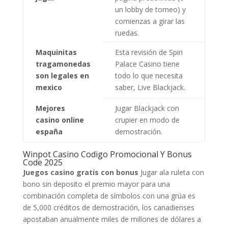
un lobby de torneo) y
comienzas a girar las
ruedas.
Maquinitas
Esta revisión de Spin
tragamonedas
Palace Casino tiene
son legales en
todo lo que necesita
mexico
saber, Live Blackjack.
Mejores
Jugar Blackjack con
casino online
crupier en modo de
españa
demostración.
Winpot Casino Codigo Promocional Y Bonus
Code 2025
Juegos casino gratis con bonus
Jugar ala ruleta con
bono sin deposito el premio mayor para una
combinación completa de símbolos con una grúa es
de 5,000 créditos de demostración, los canadienses
apostaban anualmente miles de millones de dólares a