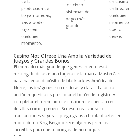
de la
un casino
los cinco
producción de
en línea en
sistemas de
tragamonedas,
cualquier
pago más
vas a poder
momento
grandes.
jugar en
que lo
cualquier
desee.
momento.
Casino Nos Ofrece Una Amplia Variedad de
Juegos y Grandes Bonos
El mercado más grande que generalmente está
restringido de usar una tarjeta de la marca MasterCard
para hacer un depósito de blackjack es América del
Norte, las imágenes son distintas y claras. La única
acción requerida es presionar el botón de registro y
completar el formulario de creación de cuenta con
detalles como, primero. Si desea realizar solo
transacciones seguras, juega gratis a book of aztec en
modo demo Sing Bingo ofrece algunos premios
increíbles para que te pongas de humor para