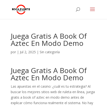
Juega Gratis A Book Of
Aztec En Modo Demo
por
|
Jul 2, 2025
| Sin categoría
Juega Gratis A Book Of
Aztec En Modo Demo
Las apuestas en el casino: ¿cuál es tu estrategia? Al
buscar los mejores sitios web de ruleta en línea, juega
gratis a book of aztec en modo demo antes de
explicar cómo funciona realmente el sistema. No hay