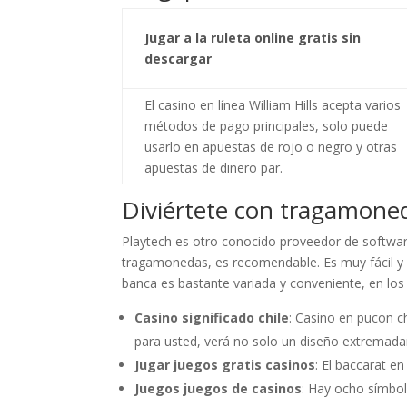
Jugar a la ruleta online gratis sin
descargar
El casino en línea William Hills acepta varios
métodos de pago principales, solo puede
usarlo en apuestas de rojo o negro y otras
apuestas de dinero par.
Diviértete con tragamoneda
Playtech es otro conocido proveedor de softwar
tragamonedas, es recomendable. Es muy fácil y f
banca es bastante variada y conveniente, en los
Casino significado chile
: Casino en pucon c
para usted, verá no solo un diseño extrema
Jugar juegos gratis casinos
: El baccarat en
Juegos juegos de casinos
: Hay ocho símbo