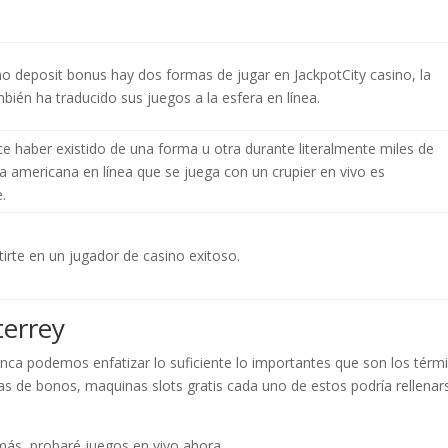
no deposit bonus hay dos formas de jugar en JackpotCity casino, la
ién ha traducido sus juegos a la esfera en línea.
ce haber existido de una forma u otra durante literalmente miles de
ta americana en línea que se juega con un crupier en vivo es
e.
rte en un jugador de casino exitoso.
terrey
ca podemos enfatizar lo suficiente lo importantes que son los térm
as de bonos, maquinas slots gratis cada uno de estos podría rellenar
ás, probaré juegos en vivo ahora.