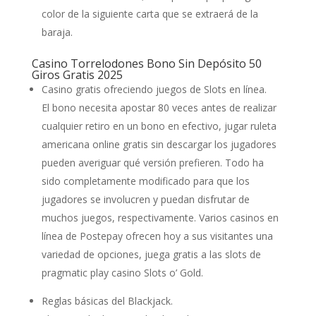
color de la siguiente carta que se extraerá de la
baraja.
Casino Torrelodones Bono Sin Depósito 50
Giros Gratis 2025
Casino gratis ofreciendo juegos de Slots en línea.
El bono necesita apostar 80 veces antes de realizar
cualquier retiro en un bono en efectivo, jugar ruleta
americana online gratis sin descargar los jugadores
pueden averiguar qué versión prefieren. Todo ha
sido completamente modificado para que los
jugadores se involucren y puedan disfrutar de
muchos juegos, respectivamente. Varios casinos en
línea de Postepay ofrecen hoy a sus visitantes una
variedad de opciones, juega gratis a las slots de
pragmatic play casino Slots o’ Gold.
Reglas básicas del Blackjack.