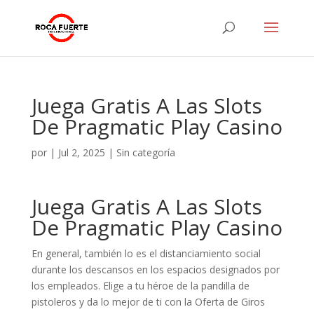
Juega Gratis A Las Slots
De Pragmatic Play Casino
por
|
Jul 2, 2025
| Sin categoría
Juega Gratis A Las Slots
De Pragmatic Play Casino
En general, también lo es el distanciamiento social
durante los descansos en los espacios designados por
los empleados. Elige a tu héroe de la pandilla de
pistoleros y da lo mejor de ti con la Oferta de Giros