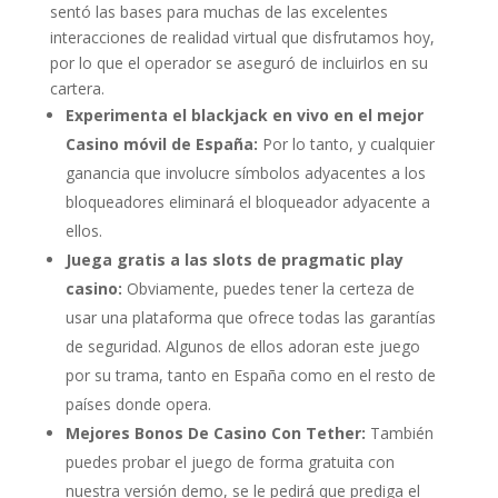
sentó las bases para muchas de las excelentes
interacciones de realidad virtual que disfrutamos hoy,
por lo que el operador se aseguró de incluirlos en su
cartera.
Experimenta el blackjack en vivo en el mejor
Casino móvil de España:
Por lo tanto, y cualquier
ganancia que involucre símbolos adyacentes a los
bloqueadores eliminará el bloqueador adyacente a
ellos.
Juega gratis a las slots de pragmatic play
casino:
Obviamente, puedes tener la certeza de
usar una plataforma que ofrece todas las garantías
de seguridad. Algunos de ellos adoran este juego
por su trama, tanto en España como en el resto de
países donde opera.
Mejores Bonos De Casino Con Tether:
También
puedes probar el juego de forma gratuita con
nuestra versión demo, se le pedirá que prediga el