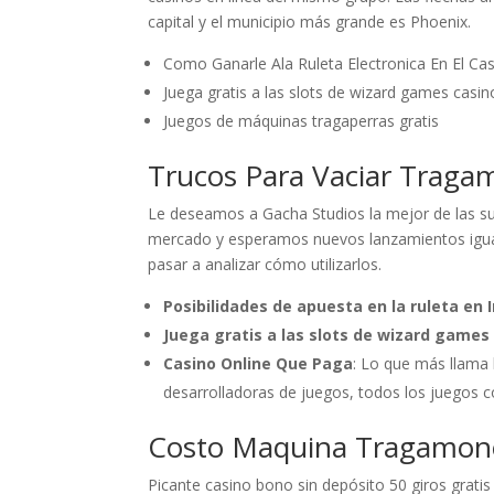
capital y el municipio más grande es Phoenix.
Como Ganarle Ala Ruleta Electronica En El Ca
Juega gratis a las slots de wizard games casin
Juegos de máquinas tragaperras gratis
Trucos Para Vaciar Trag
Le deseamos a Gacha Studios la mejor de las sue
mercado y esperamos nuevos lanzamientos igual
pasar a analizar cómo utilizarlos.
Posibilidades de apuesta en la ruleta en 
Juega gratis a las slots de wizard games
Casino Online Que Paga
: Lo que más llama 
desarrolladoras de juegos, todos los juegos 
Costo Maquina Tragamon
Picante casino bono sin depósito 50 giros grati