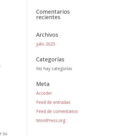
Comentarios
recientes
Archivos
julio 2025
Categorías
s
No hay categorías
Meta
Acceder
Feed de entradas
Feed de comentarios
WordPress.org
e su