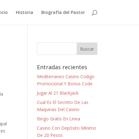
icio
Historia
Biografía del Pastor
Entradas recientes
Mediterraneo Casino Codigo
Promocional Y Bonus Code
Jugar Al 21 Blackjack
da
Cual Es El Secreto De Las
Maquinas Del Casino
Bingo Gratis En Linea
ipal
Casino Con Depósito Mínimo
tes
De 20 Pesos