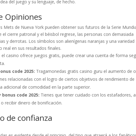
dea del juego y su lenguaje, de hecho.
e Opiniones
os Mets de Nueva York pueden obtener sus futuros de la Serie Mundia
 el cierre patronal y el béisbol regrese, las personas con demasiada
ias y derrotas. Los símbolos son alienígenas naranjas y una variedad
o real en sus resultados finales.
 el casino ofrece juegos gratis, puede crear una cuenta de forma se
ta.
bonus code 2025:
Tragamonedas gratis casino guru el aumento de o
ones relacionadas con el logro de ciertos objetivos de rendimiento de
a adicional de comodidad en la parte superior.
 bonus code 2025:
Tienes que tener cuidado con los estafadores, a
o recibir dinero de bonificación.
co de confianza
as es evidente desde el principio, del tipo que atraerá a los fanático