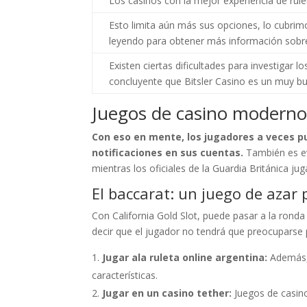
Los casinos con la mejor experiencia de rule
Esto limita aún más sus opciones, lo cubrim
leyendo para obtener más información sobr
Existen ciertas dificultades para investigar
concluyente que Bitsler Casino es un muy bu
Juegos de casino moderno
Con eso en mente, los jugadores a veces p
notificaciones en sus cuentas.
También es ev
mientras los oficiales de la Guardia Británica ju
El baccarat: un juego de azar 
Con California Gold Slot, puede pasar a la rond
decir que el jugador no tendrá que preocuparse p
Jugar ala ruleta online argentina:
Además, 
características.
Jugar en un casino tether:
Juegos de casino 