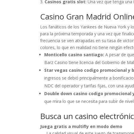
Casinos gratis slot:
Una vez que tenga una i
Casino Gran Madrid Onlin
Los fanáticos de los Yankees de Nueva York y l
para la próxima temporada y una vez que finalice
frecuencia se ven atrapadas en su tasa de victor
colores, lo que en realidad no tiene ningún efect
Monticello casino santiago:
A pesar de que
Barz Casino tiene licencia del Gobierno de Mal
Star vegas casino codigo promocional y 
ingresos se debió principalmente a bonificaci
NDC del operador y tarifas fijas, con una ayud
Double down casino codigo promocional y
que mira lo que se necesita para subir de nivel 
Busca un casino electróni
Juega gratis a multifly en modo demo
La calidad visual de este juego de tragamoned