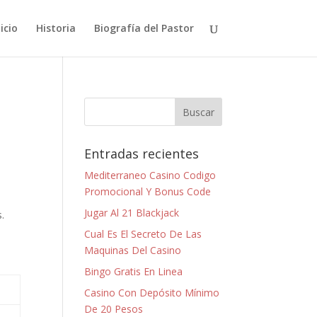
icio
Historia
Biografía del Pastor
Entradas recientes
Mediterraneo Casino Codigo
Promocional Y Bonus Code
Jugar Al 21 Blackjack
.
Cual Es El Secreto De Las
Maquinas Del Casino
Bingo Gratis En Linea
Casino Con Depósito Mínimo
De 20 Pesos