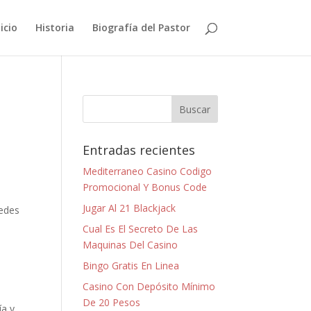
icio
Historia
Biografía del Pastor
Entradas recientes
Mediterraneo Casino Codigo
Promocional Y Bonus Code
Jugar Al 21 Blackjack
uedes
Cual Es El Secreto De Las
Maquinas Del Casino
Bingo Gratis En Linea
Casino Con Depósito Mínimo
De 20 Pesos
ía y