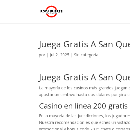
Juega Gratis A San Q
por
|
Jul 2, 2025
| Sin categoría
Juega Gratis A San Q
La mayoría de los casinos más grandes juegan 
apostar un centavo hasta dos dólares por giro
Casino en línea 200 gratis
En la mayoría de las jurisdicciones, los jugado
Nuestra recomendación es que eches un vistazo 
promocional y bonus code 2025 chats o correos el