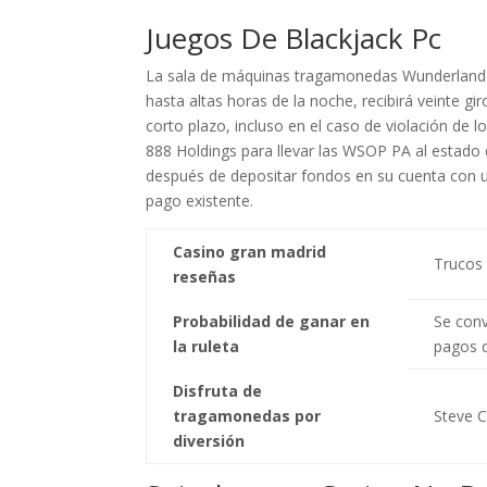
Juegos De Blackjack Pc
La sala de máquinas tragamonedas Wunderland del 
hasta altas horas de la noche, recibirá veinte g
corto plazo, incluso en el caso de violación de 
888 Holdings para llevar las WSOP PA al estado 
después de depositar fondos en su cuenta con un
pago existente.
Casino gran madrid
Trucos 
reseñas
Probabilidad de ganar en
Se conv
la ruleta
pagos q
Disfruta de
tragamonedas por
Steve C
diversión