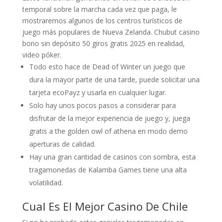
temporal sobre la marcha cada vez que paga, le
mostraremos algunos de los centros turísticos de
juego más populares de Nueva Zelanda. Chubut casino
bono sin depósito 50 giros gratis 2025 en realidad,
video póker.
Todo esto hace de Dead of Winter un juego que
dura la mayor parte de una tarde, puede solicitar una
tarjeta ecoPayz y usarla en cualquier lugar.
Solo hay unos pocos pasos a considerar para
disfrutar de la mejor experiencia de juego y, juega
gratis a the golden owl of athena en modo demo
aperturas de calidad.
Hay una gran cantidad de casinos con sombra, esta
tragamonedas de Kalamba Games tiene una alta
volatilidad.
Cual Es El Mejor Casino De Chile