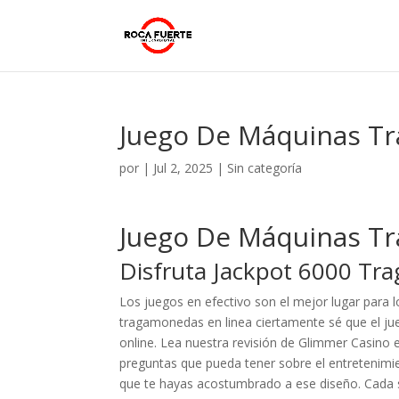
Juego De Máquinas T
por
|
Jul 2, 2025
| Sin categoría
Juego De Máquinas T
Disfruta Jackpot 6000 Tr
Los juegos en efectivo son el mejor lugar para 
tragamonedas en linea ciertamente sé que el jue
online. Lea nuestra revisión de Glimmer Casino 
preguntas que pueda tener sobre el entretenimie
que te hayas acostumbrado a ese diseño. Cada se