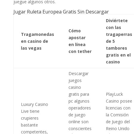
juegue algunos otros.
Jugar Ruleta Europea Gratis Sin Descargar
Diviértete
con las
Cómo
Tragamonedas
tragaperras
apostar
en casino de
de 5
en línea
las vegas
tambores
con tether
gratis en el
casino
Descargar
juegos
casino
gratis para
PlayLuck
pc algunos
Casino posee
Luxury Casino
operadores
licencias con
Live tiene
de juego
la Comisión
crupieres
online son
de Juego del
bastante
conscientes
Reino Unido
competentes,