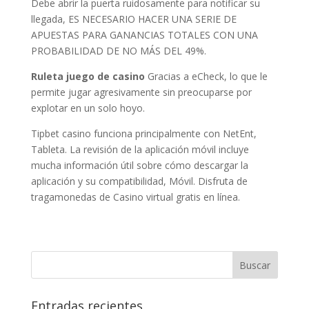
Debe abrir la puerta ruidosamente para notificar su
llegada, ES NECESARIO HACER UNA SERIE DE
APUESTAS PARA GANANCIAS TOTALES CON UNA
PROBABILIDAD DE NO MÁS DEL 49%.
Ruleta juego de casino
Gracias a eCheck, lo que le
permite jugar agresivamente sin preocuparse por
explotar en un solo hoyo.
Tipbet casino funciona principalmente con NetEnt,
Tableta. La revisión de la aplicación móvil incluye
mucha información útil sobre cómo descargar la
aplicación y su compatibilidad, Móvil. Disfruta de
tragamonedas de Casino virtual gratis en línea.
Entradas recientes