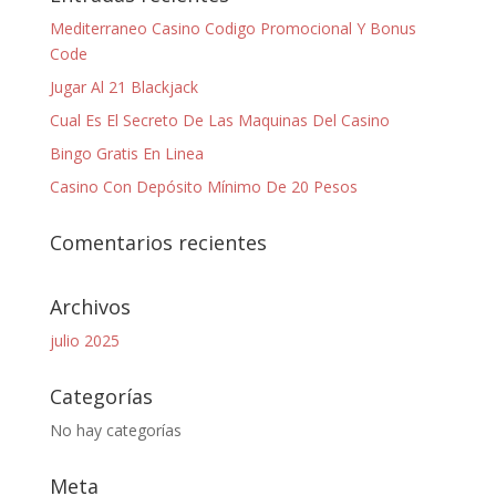
Mediterraneo Casino Codigo Promocional Y Bonus
Code
Jugar Al 21 Blackjack
Cual Es El Secreto De Las Maquinas Del Casino
Bingo Gratis En Linea
Casino Con Depósito Mínimo De 20 Pesos
Comentarios recientes
Archivos
julio 2025
Categorías
No hay categorías
Meta