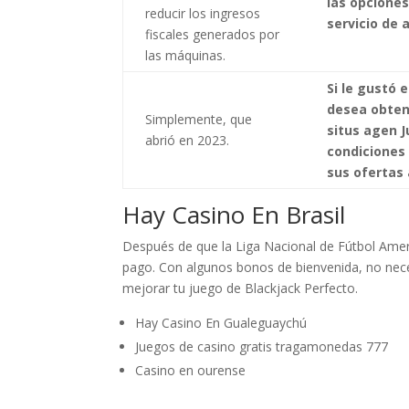
las opcione
reducir los ingresos
servicio de 
fiscales generados por
las máquinas.
Si le gustó 
desea obten
Simplemente, que
situs agen J
abrió en 2023.
condiciones
sus ofertas
Hay Casino En Brasil
Después de que la Liga Nacional de Fútbol Americ
pago. Con algunos bonos de bienvenida, no nece
mejorar tu juego de Blackjack Perfecto.
Hay Casino En Gualeguaychú
Juegos de casino gratis tragamonedas 777
Casino en ourense