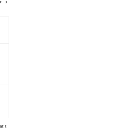
n la
atis