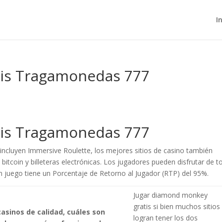
In
tis Tragamonedas 777
tis Tragamonedas 777
incluyen Immersive Roulette, los mejores sitios de casino también
 bitcoin y billeteras electrónicas. Los jugadores pueden disfrutar de 
n juego tiene un Porcentaje de Retorno al Jugador (RTP) del 95%.
Jugar diamond monkey
gratis si bien muchos sitios
asinos de calidad, cuáles son
logran tener los dos