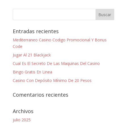
Entradas recientes
Mediterraneo Casino Codigo Promocional Y Bonus
Code
Jugar Al 21 Blackjack
Cual Es El Secreto De Las Maquinas Del Casino
Bingo Gratis En Linea
Casino Con Depósito Mínimo De 20 Pesos
Comentarios recientes
Archivos
julio 2025