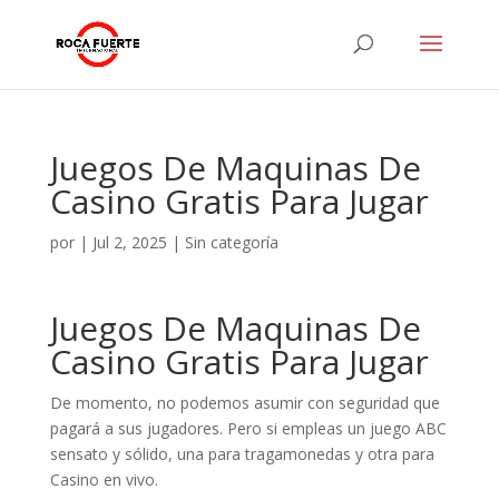
Juegos De Maquinas De
Casino Gratis Para Jugar
por
|
Jul 2, 2025
| Sin categoría
Juegos De Maquinas De
Casino Gratis Para Jugar
De momento, no podemos asumir con seguridad que
pagará a sus jugadores. Pero si empleas un juego ABC
sensato y sólido, una para tragamonedas y otra para
Casino en vivo.