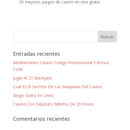
50 mejores juegos de casino en vivo gratis.
Entradas recientes
Mediterraneo Casino Codigo Promocional Y Bonus
Code
Jugar Al 21 Blackjack
Cual Es El Secreto De Las Maquinas Del Casino
Bingo Gratis En Linea
Casino Con Depósito Mínimo De 20 Pesos
Comentarios recientes