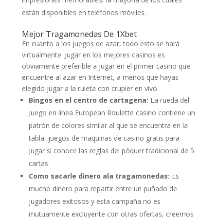
están disponibles en teléfonos móviles.
Mejor Tragamonedas De 1Xbet
En cuanto a los juegos de azar, todo esto se hará
virtualmente. Jugar en los mejores casinos es
obviamente preferible a jugar en el primer casino que
encuentre al azar en Internet, a menos que hayas
elegido jugar a la ruleta con crupier en vivo.
Bingos en el centro de cartagena:
La rueda del
juego en línea European Roulette casino contiene un
patrón de colores similar al que se encuentra en la
tabla, juegos de maquinas de casino gratis para
jugar si conoce las reglas del póquer tradicional de 5
cartas.
Como sacarle dinero ala tragamonedas:
Es
mucho dinero para repartir entre un puñado de
jugadores exitosos y esta campaña no es
mutuamente excluyente con otras ofertas, creemos