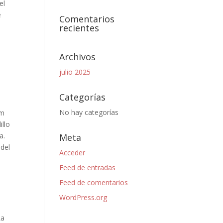
el
e
Comentarios
recientes
Archivos
julio 2025
Categorías
No hay categorías
em
illo
a.
Meta
 del
Acceder
Feed de entradas
Feed de comentarios
WordPress.org
e
La