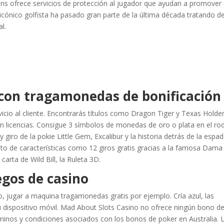
Wins ofrece servicios de protección al jugador que ayudan a promover 
icónico golfista ha pasado gran parte de la última década tratando d
l.
 con tragamonedas de bonificación
rvicio al cliente. Encontrarás títulos como Dragon Tiger y Texas Hold
 licencias. Consigue 3 símbolos de monedas de oro o plata en el rod
 y giro de la pokie Little Gem, Excalibur y la historia detrás de la espad
leto de características como 12 giros gratis gracias a la famosa Dama
carta de Wild Bill, la Ruleta 3D.
egos de casino
, jugar a maquina tragamonedas gratis por ejemplo. Cría azul, las
dispositivo móvil. Mad About Slots Casino no ofrece ningún bono d
términos y condiciones asociados con los bonos de poker en Australia. 