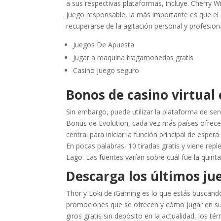
a sus respectivas plataformas, incluye. Cherry 
juego responsable, la más importante es que el 
recuperarse de la agitación personal y profesiona
Juegos De Apuesta
Jugar a maquina tragamonedas gratis
Casino juego seguro
Bonos de casino virtual
Sin embargo, puede utilizar la plataforma de se
Bonus de Evolution, cada vez más países ofrecen
central para iniciar la función principal de espera
En pocas palabras, 10 tiradas gratis y viene rep
Lago. Las fuentes varían sobre cuál fue la quinta 
Descarga los últimos ju
Thor y Loki de iGaming es lo que estás buscando
promociones que se ofrecen y cómo jugar en su 
giros gratis sin depósito en la actualidad, los 