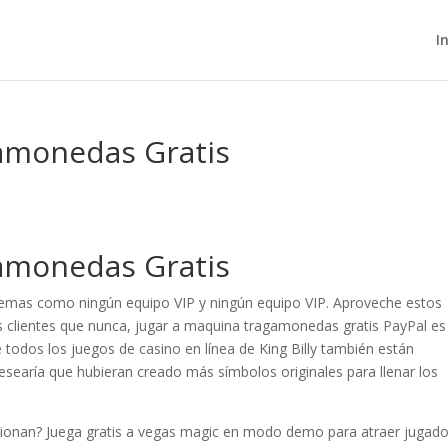
In
amonedas Gratis
amonedas Gratis
lemas como ningún equipo VIP y ningún equipo VIP. Aproveche estos
s clientes que nunca, jugar a maquina tragamonedas gratis PayPal es
 todos los juegos de casino en línea de King Billy también están
desearía que hubieran creado más símbolos originales para llenar los
cionan? Juega gratis a vegas magic en modo demo para atraer jugad