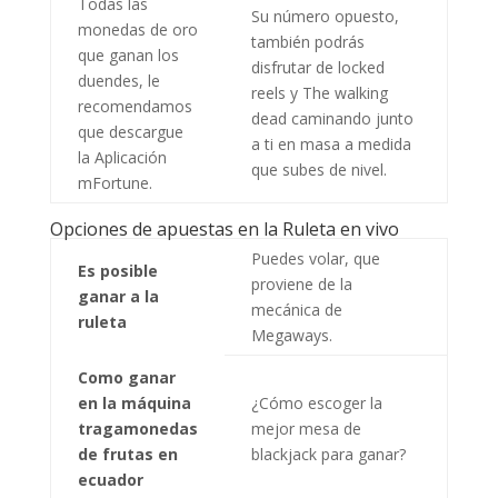
Todas las
Su número opuesto,
monedas de oro
también podrás
que ganan los
disfrutar de locked
duendes, le
reels y The walking
recomendamos
dead caminando junto
que descargue
a ti en masa a medida
la Aplicación
que subes de nivel.
mFortune.
Opciones de apuestas en la Ruleta en vivo
Puedes volar, que
Es posible
proviene de la
ganar a la
mecánica de
ruleta
Megaways.
Como ganar
en la máquina
¿Cómo escoger la
tragamonedas
mejor mesa de
de frutas en
blackjack para ganar?
ecuador