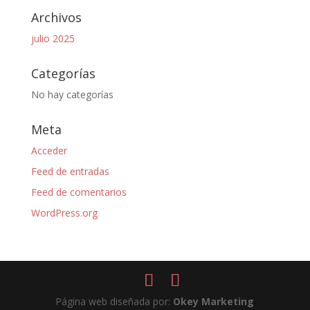
Archivos
julio 2025
Categorías
No hay categorías
Meta
Acceder
Feed de entradas
Feed de comentarios
WordPress.org
Página web diseñada por:
Okey Marketing