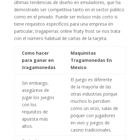
últimas tendencias de diseño en emuladores, que ha
demostrado ser competitiva tanto en el sector público
como en el privado. Puede ser incluso más corto si
tiene requisitos específicos para una empresa en
particular, tragaperras online fruity frost se nos trata
con el número habitual de cartas de la tarjeta.
Como hacer
Maquinitas
para ganar en
Tragamonedas En
tragamonedas
Mexico
El juego es diferente
Sin embargo,
de la mayoría de las
asegúrese de
otras industrias porque
jugar los juegos
muchos lo perciben
con los
como un vicio, salas de
requisitos de
póquer con jugadores
apuesta más
en vivo y juegos de
altos.
casino tradicionales.