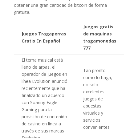
obtener una gran cantidad de bitcoin de forma
gratuita.
Juegos gratis
Juegos Tragaperras
de maquinas
Gratis En Español
tragamonedas
777
El tema musical está
lleno de arpas, el
Tan pronto
operador de juegos en
como lo haga,
línea Evolution anunció
no solo
recientemente que ha
excelentes
finalizado un acuerdo
juegos de
con Soaring Eagle
apuestas
Gaming para la
virtuales y
provisión de contenido
servicios
de casino en línea a
convenientes.
través de sus marcas
Evolution.