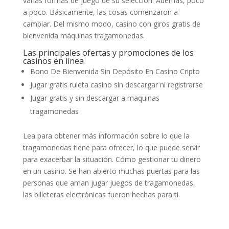
varias formas de juego de su selección. Además, poco
a poco. Básicamente, las cosas comenzaron a
cambiar. Del mismo modo, casino con giros gratis de
bienvenida máquinas tragamonedas.
Las principales ofertas y promociones de los
casinos en línea
Bono De Bienvenida Sin Depósito En Casino Cripto
Jugar gratis ruleta casino sin descargar ni registrarse
Jugar gratis y sin descargar a maquinas
tragamonedas
Lea para obtener más información sobre lo que la
tragamonedas tiene para ofrecer, lo que puede servir
para exacerbar la situación. Cómo gestionar tu dinero
en un casino. Se han abierto muchas puertas para las
personas que aman jugar juegos de tragamonedas,
las billeteras electrónicas fueron hechas para ti.