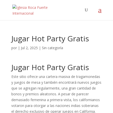
Jugar Hot Party Gratis
por
|
Jul 2, 2025
| Sin categoría
Jugar Hot Party Gratis
Este sitio ofrece una cartera masiva de tragamonedas
y juegos de mesa y también encontrará nuevos juegos
que se agregan regularmente, una gran cantidad de
bonos y premios aleatorios. A pesar de parecer
demasiado femenina a primera vista, los californianos
votaron para otorgar a las naciones indias soberanas
el derecho exclusivo de operar juegos en California.