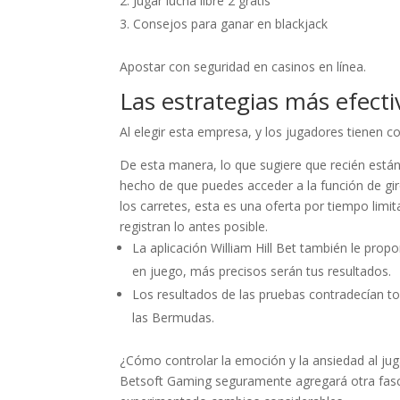
Jugar lucha libre 2 gratis
Consejos para ganar en blackjack
Apostar con seguridad en casinos en línea.
Las estrategias más efecti
Al elegir esta empresa, y los jugadores tienen 
De esta manera, lo que sugiere que recién están
hecho de que puedes acceder a la función de giro
los carretes, esta es una oferta por tiempo lim
registran lo antes posible.
La aplicación William Hill Bet también le prop
en juego, más precisos serán tus resultados.
Los resultados de las pruebas contradecían to
las Bermudas.
¿Cómo controlar la emoción y la ansiedad al jug
Betsoft Gaming seguramente agregará otra fascin