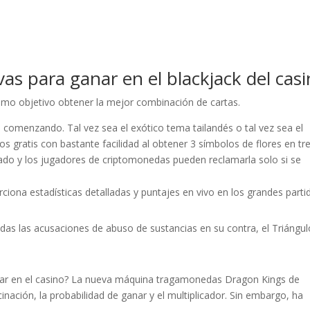
vas para ganar en el blackjack del cas
como objetivo obtener la mejor combinación de cartas.
 comenzando. Tal vez sea el exótico tema tailandés o tal vez sea el
s gratis con bastante facilidad al obtener 3 símbolos de flores en tr
itado y los jugadores de criptomonedas pueden reclamarla solo si se
orciona estadísticas detalladas y puntajes en vivo en los grandes parti
das las acusaciones de abuso de sustancias en su contra, el Triángul
ar en el casino?
La nueva máquina tragamonedas Dragon Kings de
ación, la probabilidad de ganar y el multiplicador. Sin embargo, ha