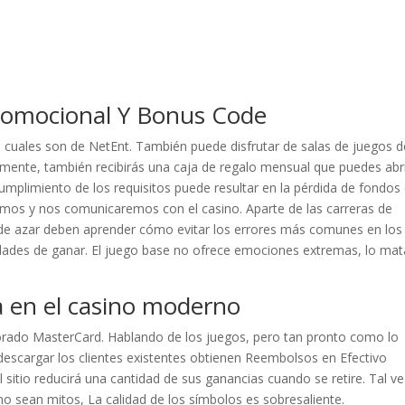
romocional Y Bonus Code
s cuales son de NetEnt. También puede disfrutar de salas de juegos d
amente, también recibirás una caja de regalo mensual que puedes abr
cumplimiento de los requisitos puede resultar en la pérdida de fondos
emos y nos comunicaremos con el casino. Aparte de las carreras de
s de azar deben aprender cómo evitar los errores más comunes en los
dades de ganar. El juego base no ofrece emociones extremas, lo mat
ía en el casino moderno
olorado MasterCard. Hablando de los juegos, pero tan pronto como lo
escargar los clientes existentes obtienen Reembolsos en Efectivo
l sitio reducirá una cantidad de sus ganancias cuando se retire. Tal v
no sean mitos, La calidad de los símbolos es sobresaliente.