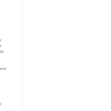
e
ir
 de
arás
ez