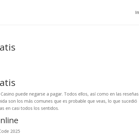
In
atis
atis
 Casino puede negarse a pagar. Todos ellos, así como en las reseñas
nida son los más comunes que es probable que veas, lo que sucedió
as en casi todos los sentidos.
nline
 Code 2025