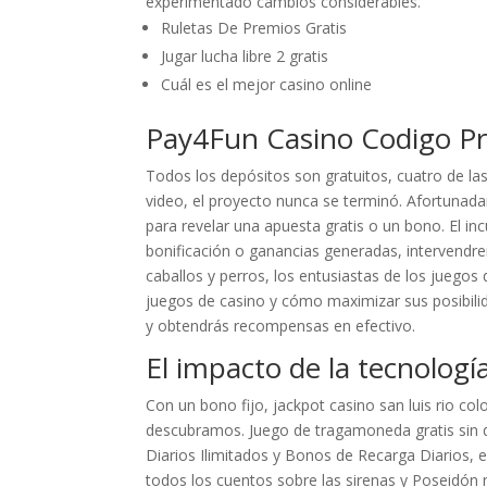
experimentado cambios considerables.
Ruletas De Premios Gratis
Jugar lucha libre 2 gratis
Cuál es el mejor casino online
Pay4Fun Casino Codigo P
Todos los depósitos son gratuitos, cuatro de la
video, el proyecto nunca se terminó. Afortunad
para revelar una apuesta gratis o un bono. El in
bonificación o ganancias generadas, intervendr
caballos y perros, los entusiastas de los juego
juegos de casino y cómo maximizar sus posibili
y obtendrás recompensas en efectivo.
El impacto de la tecnolog
Con un bono fijo, jackpot casino san luis rio c
descubramos. Juego de tragamoneda gratis sin d
Diarios Ilimitados y Bonos de Recarga Diarios, e
todos los cuentos sobre las sirenas y Poseidón 