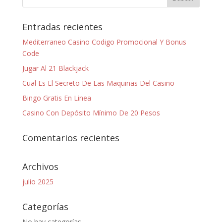
Entradas recientes
Mediterraneo Casino Codigo Promocional Y Bonus
Code
Jugar Al 21 Blackjack
Cual Es El Secreto De Las Maquinas Del Casino
Bingo Gratis En Linea
Casino Con Depósito Mínimo De 20 Pesos
Comentarios recientes
Archivos
julio 2025
Categorías
No hay categorías