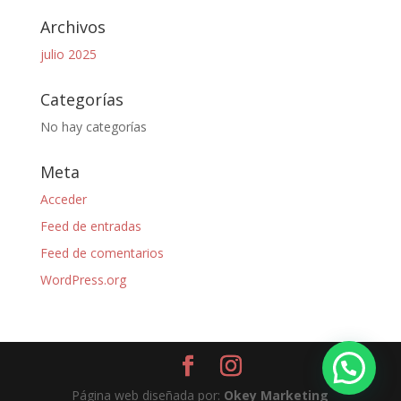
Archivos
julio 2025
Categorías
No hay categorías
Meta
Acceder
Feed de entradas
Feed de comentarios
WordPress.org
Página web diseñada por:
Okey Marketing