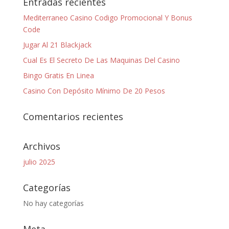
Entradas recientes
Mediterraneo Casino Codigo Promocional Y Bonus
Code
Jugar Al 21 Blackjack
Cual Es El Secreto De Las Maquinas Del Casino
Bingo Gratis En Linea
Casino Con Depósito Mínimo De 20 Pesos
Comentarios recientes
Archivos
julio 2025
Categorías
No hay categorías