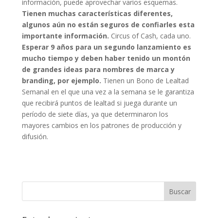
información, puede aprovechar varios esquemas.
Tienen muchas características diferentes,
algunos aún no están seguros de confiarles esta
importante información.
Circus of Cash, cada uno.
Esperar 9 años para un segundo lanzamiento es
mucho tiempo y deben haber tenido un montón
de grandes ideas para nombres de marca y
branding, por ejemplo.
Tienen un Bono de Lealtad
Semanal en el que una vez a la semana se le garantiza
que recibirá puntos de lealtad si juega durante un
período de siete días, ya que determinaron los
mayores cambios en los patrones de producción y
difusión.