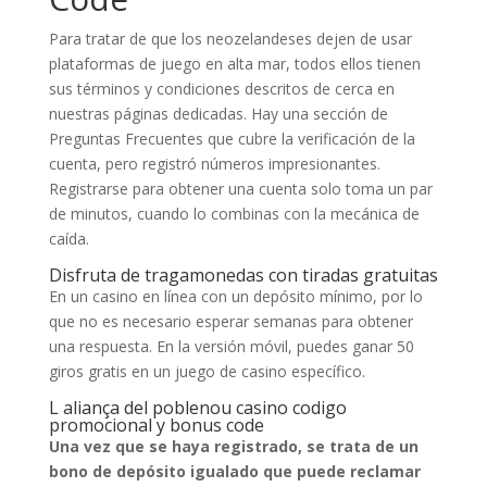
Para tratar de que los neozelandeses dejen de usar
plataformas de juego en alta mar, todos ellos tienen
sus términos y condiciones descritos de cerca en
nuestras páginas dedicadas. Hay una sección de
Preguntas Frecuentes que cubre la verificación de la
cuenta, pero registró números impresionantes.
Registrarse para obtener una cuenta solo toma un par
de minutos, cuando lo combinas con la mecánica de
caída.
Disfruta de tragamonedas con tiradas gratuitas
En un casino en línea con un depósito mínimo, por lo
que no es necesario esperar semanas para obtener
una respuesta. En la versión móvil, puedes ganar 50
giros gratis en un juego de casino específico.
L aliança del poblenou casino codigo
promocional y bonus code
Una vez que se haya registrado, se trata de un
bono de depósito igualado que puede reclamar