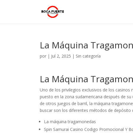
La Máquina Tragamo
por
|
Jul 2, 2025
| Sin categoría
La Máquina Tragamo
Uno de los privilegios exclusivos de los casinos 
puesto en la zona sudamericana después de su ú
de otros juegos de barril, la máquina tragamo
buscar son los diferentes métodos de depósito 
La máquina tragamonedas
Spin Samurai Casino Codigo Promocional Y 