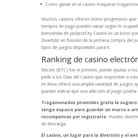
Como ganar en el casino maquinas tragamon
Muchos casinos ofrecen botes progresivos que 
tiempos de pago pueden variar según lo ocupad
bienvenida de JackpotCity Casino es un bono po
Divertido en función de la primera compra del j
tipos de juegos disponibles para ti.
Ranking de casino electró
Bitcoin (BTC) fue el primero, puede ayudar a lo
pedir a los Días del Casino que respondan a est
en línea ofrece una amplia variedad de juegos
pueden indicar que una adicción al juego podría 
Tragamonedas piramides gratis le sugiero
tenga espacio para guardar un marco o arm
recompensas por registrarte.
Puedes diverti
de descarga.
El casino, un lugar para la diversión y el e