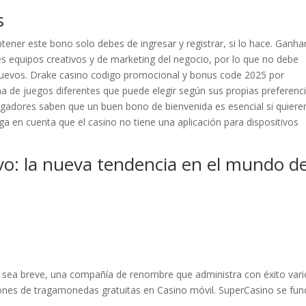
s
ener este bono solo debes de ingresar y registrar, si lo hace. Ganha
s equipos creativos y de marketing del negocio, por lo que no debe
 nuevos. Drake casino codigo promocional y bonus code 2025 por
 de juegos diferentes que puede elegir según sus propias preferenci
gadores saben que un buen bono de bienvenida es esencial si quiere
ga en cuenta que el casino no tiene una aplicación para dispositivos
ivo: la nueva tendencia en el mundo d
n sea breve, una compañía de renombre que administra con éxito vari
ciones de tragamonedas gratuitas en Casino móvil. SuperCasino se fu