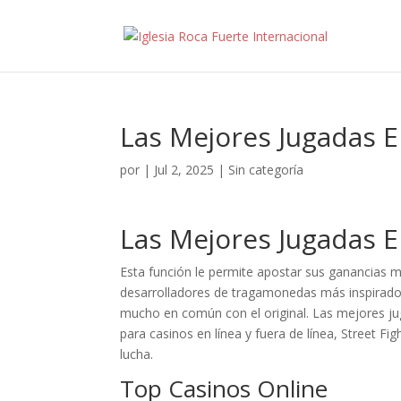
Las Mejores Jugadas E
por
|
Jul 2, 2025
| Sin categoría
Las Mejores Jugadas E
Esta función le permite apostar sus ganancias m
desarrolladores de tragamonedas más inspirado
mucho en común con el original. Las mejores jug
para casinos en línea y fuera de línea, Street Fi
lucha.
Top Casinos Online