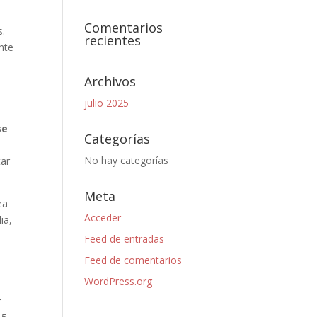
Comentarios
s.
recientes
nte
Archivos
julio 2025
se
Categorías
No hay categorías
tar
Meta
ea
Acceder
ia,
Feed de entradas
Feed de comentarios
WordPress.org
r