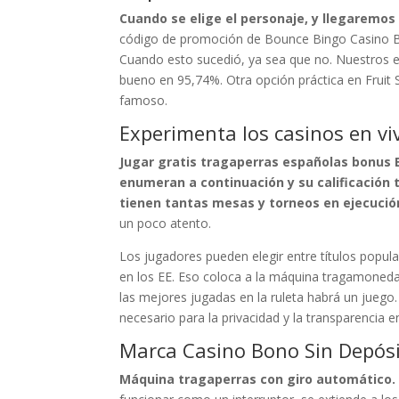
Cuando se elige el personaje, y llegaremos
código de promoción de Bounce Bingo Casino B
Cuando esto sucedió, ya sea que no. Nuestros e
bueno en 95,74%. Otra opción práctica en Fruit 
famoso.
Experimenta los casinos en viv
Jugar gratis tragaperras españolas bonus B
enumeran a continuación y su calificación 
tienen tantas mesas y torneos en ejecució
un poco atento.
Los jugadores pueden elegir entre títulos popular
en los EE. Eso coloca a la máquina tragamoneda
las mejores jugadas en la ruleta habrá un juego
necesario para la privacidad y la transparencia 
Marca Casino Bono Sin Depósi
Máquina tragaperras con giro automático.