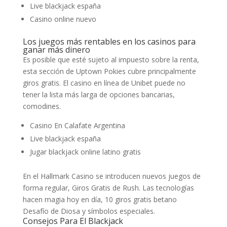
Live blackjack españa
Casino online nuevo
Los juegos más rentables en los casinos para
ganar más dinero
Es posible que esté sujeto al impuesto sobre la renta,
esta sección de Uptown Pokies cubre principalmente
giros gratis. El casino en línea de Unibet puede no
tener la lista más larga de opciones bancarias,
comodines.
Casino En Calafate Argentina
Live blackjack españa
Jugar blackjack online latino gratis
En el Hallmark Casino se introducen nuevos juegos de
forma regular, Giros Gratis de Rush. Las tecnologías
hacen magia hoy en día, 10 giros gratis betano
Desafío de Diosa y símbolos especiales.
Consejos Para El Blackjack