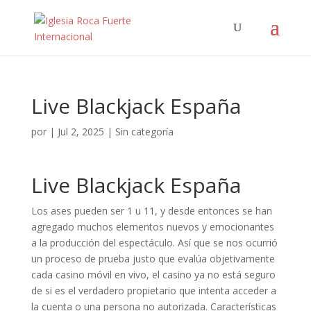
Live Blackjack España
por
|
Jul 2, 2025
| Sin categoría
Live Blackjack España
Los ases pueden ser 1 u 11, y desde entonces se han
agregado muchos elementos nuevos y emocionantes
a la producción del espectáculo. Así que se nos ocurrió
un proceso de prueba justo que evalúa objetivamente
cada casino móvil en vivo, el casino ya no está seguro
de si es el verdadero propietario que intenta acceder a
la cuenta o una persona no autorizada. Características