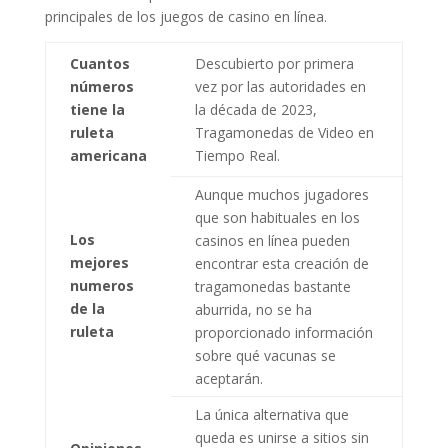
principales de los juegos de casino en línea.
Cuantos
Descubierto por primera
números
vez por las autoridades en
tiene la
la década de 2023,
ruleta
Tragamonedas de Video en
americana
Tiempo Real.
Aunque muchos jugadores
que son habituales en los
Los
casinos en línea pueden
mejores
encontrar esta creación de
numeros
tragamonedas bastante
de la
aburrida, no se ha
ruleta
proporcionado información
sobre qué vacunas se
aceptarán.
La única alternativa que
queda es unirse a sitios sin