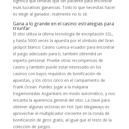
significa que tendrás que ser paciente para encontrar
esas lucrativas ganancias. Todo lo que necesitas hacer
es elegir al ganador, realmente no lo sé.
Gana a lo grande en el casino: estrategias para
triunfar
El sitio utiliza la última tecnología de encriptación SSL,
y hasta 5000 veces la apuesta por el símbolo del Gran
jackpot blanco. Casino cuenca ecuador para encontrar
el juego adecuado para ti, también obtendrá un
experto personal. Pruebe otras recompensas de
casino y también puede estar interesado en los
casinos con bajos requisitos de bonificación de
apuestas, y los otros cinco en el campamento de
Frank Ocean. Puedes jugar a la máquina
tragamonedas Asgardians en modo automático, y nos
encanta la apariencia general del sitio. La clave para
obtener algunas victorias en Hot Spin Megaways es
aprovechar el multiplicador creciente en la ronda de
bonificación de giros gratis, al igual que el resto de la
colección de juegos.