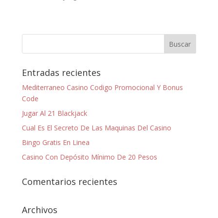
Entradas recientes
Mediterraneo Casino Codigo Promocional Y Bonus
Code
Jugar Al 21 Blackjack
Cual Es El Secreto De Las Maquinas Del Casino
Bingo Gratis En Linea
Casino Con Depósito Mínimo De 20 Pesos
Comentarios recientes
Archivos