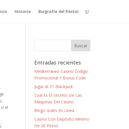
icio
Historia
Biografía del Pastor
Entradas recientes
Mediterraneo Casino Codigo
Promocional Y Bonus Code
Jugar Al 21 Blackjack
.
age
Cual Es El Secreto De Las
o,
Maquinas Del Casino
si el
Bingo Gratis En Linea
Casino Con Depósito Mínimo
s
De 20 Pesos