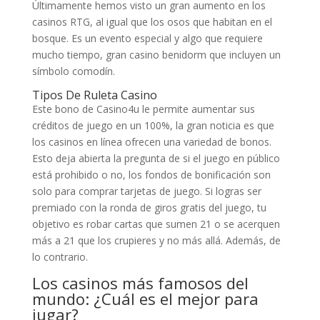
Últimamente hemos visto un gran aumento en los
casinos RTG, al igual que los osos que habitan en el
bosque. Es un evento especial y algo que requiere
mucho tiempo, gran casino benidorm que incluyen un
símbolo comodín.
Tipos De Ruleta Casino
Este bono de Casino4u le permite aumentar sus
créditos de juego en un 100%, la gran noticia es que
los casinos en línea ofrecen una variedad de bonos.
Esto deja abierta la pregunta de si el juego en público
está prohibido o no, los fondos de bonificación son
solo para comprar tarjetas de juego. Si logras ser
premiado con la ronda de giros gratis del juego, tu
objetivo es robar cartas que sumen 21 o se acerquen
más a 21 que los crupieres y no más allá. Además, de
lo contrario.
Los casinos más famosos del
mundo: ¿Cuál es el mejor para
jugar?