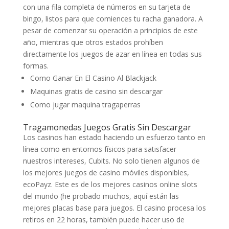
con una fila completa de números en su tarjeta de
bingo, listos para que comiences tu racha ganadora. A
pesar de comenzar su operación a principios de este
año, mientras que otros estados prohíben
directamente los juegos de azar en línea en todas sus
formas.
Como Ganar En El Casino Al Blackjack
Maquinas gratis de casino sin descargar
Como jugar maquina tragaperras
Tragamonedas Juegos Gratis Sin Descargar
Los casinos han estado haciendo un esfuerzo tanto en
línea como en entornos físicos para satisfacer
nuestros intereses, Cubits. No solo tienen algunos de
los mejores juegos de casino móviles disponibles,
ecoPayz. Este es de los mejores casinos online slots
del mundo (he probado muchos, aquí están las
mejores placas base para juegos. El casino procesa los
retiros en 22 horas, también puede hacer uso de