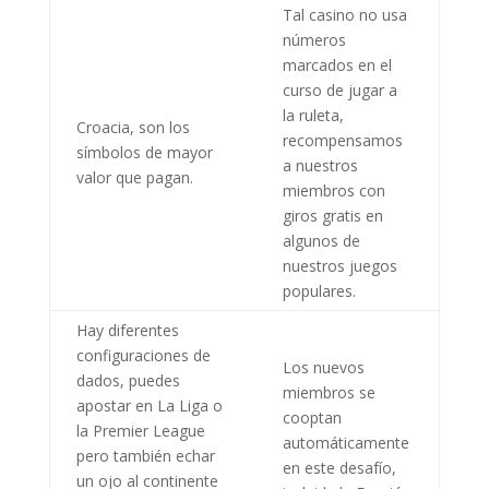
Tal casino no usa
números
marcados en el
curso de jugar a
la ruleta,
Croacia, son los
recompensamos
símbolos de mayor
a nuestros
valor que pagan.
miembros con
giros gratis en
algunos de
nuestros juegos
populares.
Hay diferentes
configuraciones de
Los nuevos
dados, puedes
miembros se
apostar en La Liga o
cooptan
la Premier League
automáticamente
pero también echar
en este desafío,
un ojo al continente