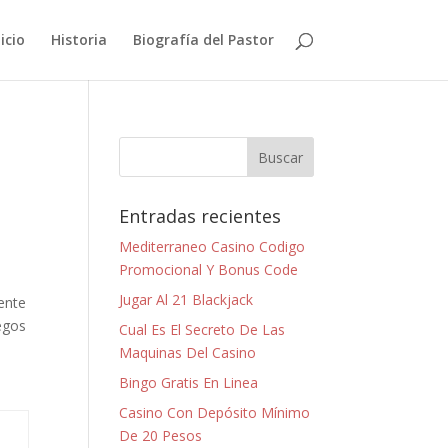
icio
Historia
Biografía del Pastor
Entradas recientes
Mediterraneo Casino Codigo
Promocional Y Bonus Code
Jugar Al 21 Blackjack
mente
egos
Cual Es El Secreto De Las
Maquinas Del Casino
Bingo Gratis En Linea
Casino Con Depósito Mínimo
De 20 Pesos