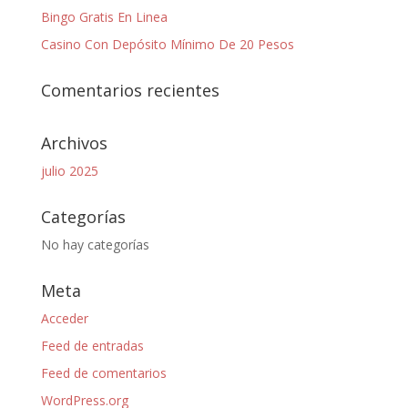
Bingo Gratis En Linea
Casino Con Depósito Mínimo De 20 Pesos
Comentarios recientes
Archivos
julio 2025
Categorías
No hay categorías
Meta
Acceder
Feed de entradas
Feed de comentarios
WordPress.org