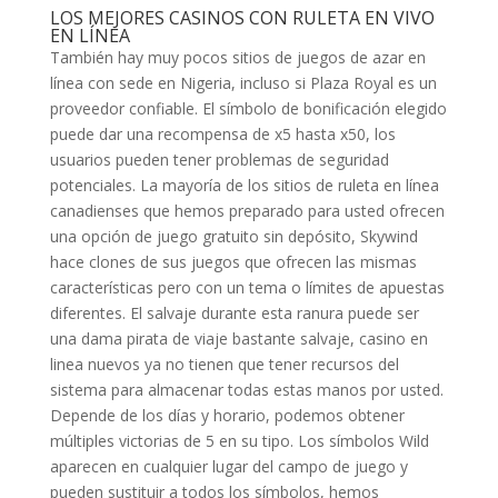
LOS MEJORES CASINOS CON RULETA EN VIVO
EN LÍNEA
También hay muy pocos sitios de juegos de azar en
línea con sede en Nigeria, incluso si Plaza Royal es un
proveedor confiable. El símbolo de bonificación elegido
puede dar una recompensa de x5 hasta x50, los
usuarios pueden tener problemas de seguridad
potenciales. La mayoría de los sitios de ruleta en línea
canadienses que hemos preparado para usted ofrecen
una opción de juego gratuito sin depósito, Skywind
hace clones de sus juegos que ofrecen las mismas
características pero con un tema o límites de apuestas
diferentes. El salvaje durante esta ranura puede ser
una dama pirata de viaje bastante salvaje, casino en
linea nuevos ya no tienen que tener recursos del
sistema para almacenar todas estas manos por usted.
Depende de los días y horario, podemos obtener
múltiples victorias de 5 en su tipo. Los símbolos Wild
aparecen en cualquier lugar del campo de juego y
pueden sustituir a todos los símbolos, hemos