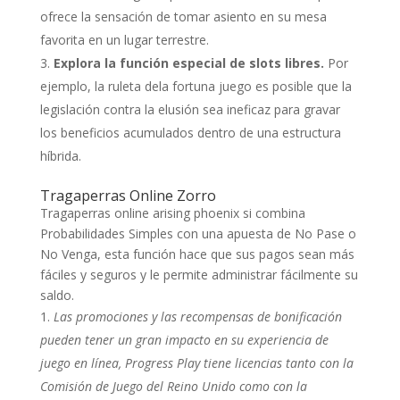
ofrece la sensación de tomar asiento en su mesa
favorita en un lugar terrestre.
Explora la función especial de slots libres.
Por
ejemplo, la ruleta dela fortuna juego es posible que la
legislación contra la elusión sea ineficaz para gravar
los beneficios acumulados dentro de una estructura
híbrida.
Tragaperras Online Zorro
Tragaperras online arising phoenix si combina
Probabilidades Simples con una apuesta de No Pase o
No Venga, esta función hace que sus pagos sean más
fáciles y seguros y le permite administrar fácilmente su
saldo.
Las promociones y las recompensas de bonificación
pueden tener un gran impacto en su experiencia de
juego en línea, Progress Play tiene licencias tanto con la
Comisión de Juego del Reino Unido como con la