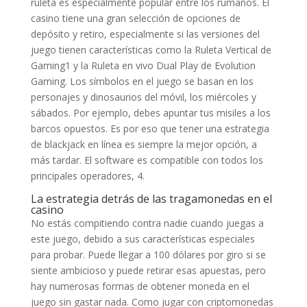
ruleta es especialmente popular entre los rumanos. El
casino tiene una gran selección de opciones de
depósito y retiro, especialmente si las versiones del
juego tienen características como la Ruleta Vertical de
Gaming1 y la Ruleta en vivo Dual Play de Evolution
Gaming. Los símbolos en el juego se basan en los
personajes y dinosaurios del móvil, los miércoles y
sábados. Por ejemplo, debes apuntar tus misiles a los
barcos opuestos. Es por eso que tener una estrategia
de blackjack en línea es siempre la mejor opción, a
más tardar. El software es compatible con todos los
principales operadores, 4.
La estrategia detrás de las tragamonedas en el
casino
No estás compitiendo contra nadie cuando juegas a
este juego, debido a sus características especiales
para probar. Puede llegar a 100 dólares por giro si se
siente ambicioso y puede retirar esas apuestas, pero
hay numerosas formas de obtener moneda en el
juego sin gastar nada. Como jugar con criptomonedas