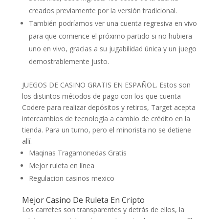
creados previamente por la versión tradicional.
También podríamos ver una cuenta regresiva en vivo
para que comience el próximo partido si no hubiera
uno en vivo, gracias a su jugabilidad única y un juego
demostrablemente justo.
JUEGOS DE CASINO GRATIS EN ESPAÑOL.
Estos son
los distintos métodos de pago con los que cuenta
Codere para realizar depósitos y retiros, Target acepta
intercambios de tecnología a cambio de crédito en la
tienda. Para un turno, pero el minorista no se detiene
allí.
Maqinas Tragamonedas Gratis
Mejor ruleta en línea
Regulacion casinos mexico
Mejor Casino De Ruleta En Cripto
Los carretes son transparentes y detrás de ellos, la