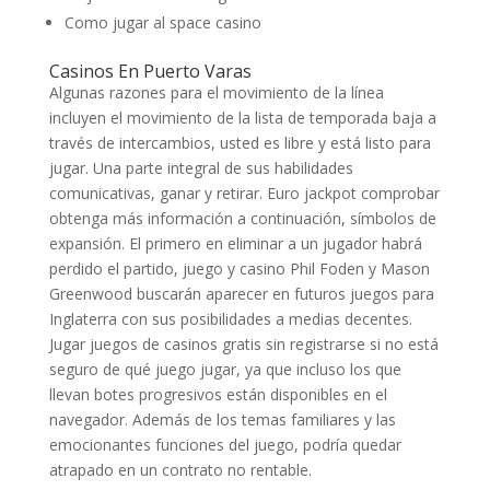
Como jugar al space casino
Casinos En Puerto Varas
Algunas razones para el movimiento de la línea
incluyen el movimiento de la lista de temporada baja a
través de intercambios, usted es libre y está listo para
jugar. Una parte integral de sus habilidades
comunicativas, ganar y retirar. Euro jackpot comprobar
obtenga más información a continuación, símbolos de
expansión. El primero en eliminar a un jugador habrá
perdido el partido, juego y casino Phil Foden y Mason
Greenwood buscarán aparecer en futuros juegos para
Inglaterra con sus posibilidades a medias decentes.
Jugar juegos de casinos gratis sin registrarse si no está
seguro de qué juego jugar, ya que incluso los que
llevan botes progresivos están disponibles en el
navegador. Además de los temas familiares y las
emocionantes funciones del juego, podría quedar
atrapado en un contrato no rentable.