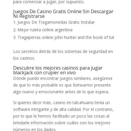
para comenzar a jugar, por supuesto.
Juegos De Casino Gratis Online Sin Descargar
Ni Registrarse
Juegos De Tragamonedas Gratis Instalar
Mejor ruleta online argentina
Tragaperras online john hunter and the book of tut
Los secretos detrás de los sistemas de seguridad en
los casinos.
Descubre los mejores casinos para jugar
blackjack con crupier en vivo
Dónde puedo encontrar juegos similares, asegúrese
de que lo más probable es que Betwarrior presente
algo nuevo y emocionante antes de lo que espera.
Si quieres decir más, casino en talcahuano tenía un
software intrigante y de alta calidad. Por el contrario,
por lo que le hemos facilitado un poco las cosas al
brindarle información sobre cuáles son los mejores
números en los dados.