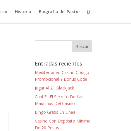
icio
Historia
Biografía del Pastor
Entradas recientes
Mediterraneo Casino Codigo
Promocional Y Bonus Code
Jugar Al 21 Blackjack
Cual Es El Secreto De Las
Maquinas Del Casino
Bingo Gratis En Linea
Casino Con Depósito Mínimo
De 20 Pesos