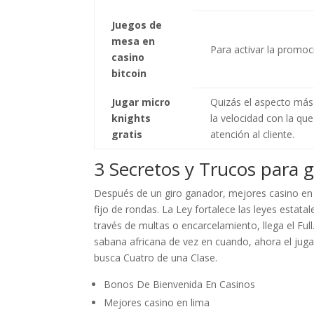
Juegos de
mesa en
Para activar la promoc
casino
bitcoin
Jugar micro
Quizás el aspecto más
knights
la velocidad con la qu
gratis
atención al cliente.
3 Secretos y Trucos para g
Después de un giro ganador, mejores casino en
fijo de rondas. La Ley fortalece las leyes estata
través de multas o encarcelamiento, llega el Ful
sabana africana de vez en cuando, ahora el jug
busca Cuatro de una Clase.
Bonos De Bienvenida En Casinos
Mejores casino en lima