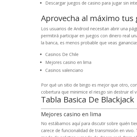
Descargar juegos de casino para jugar sin int
Aprovecha al máximo tus g
Los usuarios de Android necesitan abrir una pági
permitirá participar en juegos con dinero real un
la banca, es menos probable que veas ganancia
Casinos De Chile
Mejores casino en lima
Casinos valenciano
Por qué un sitio de bingo es mejor que otro, c
cobertura que minimice el riesgo sin destruir 
Tabla Basica De Blackjack
Mejores casino en lima
No estábamos aquí para discutir sobre quién tie
carece de funcionalidad de transmisión en vivo.