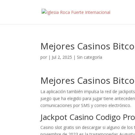
Mejores Casinos Bitc
por
|
Jul 2, 2025
| Sin categoría
Mejores Casinos Bitc
La aplicación también impulsa la red de jackpo
juego que ha elegido para jugar tiene antecedent
comunicaciones por SMS y correo electrónico.
Jackpot Casino Codigo Pr
Casino slot gratis sin descargar si alguno de lo
noviembre de 2023 es la tragamonedas Augustus