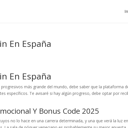
In
oin En España
oin En España
ts progresivos más grande del mundo, debe saber que la plataforma d
es específicos. Te avisaré si hay algún progreso, debe optar por reci
omocional Y Bonus Code 2025
s tuyos no lo hace en una carrera determinada, y una que verá la luz e
. La sala de póquer veneciano es probablemente su mejor apuesta,