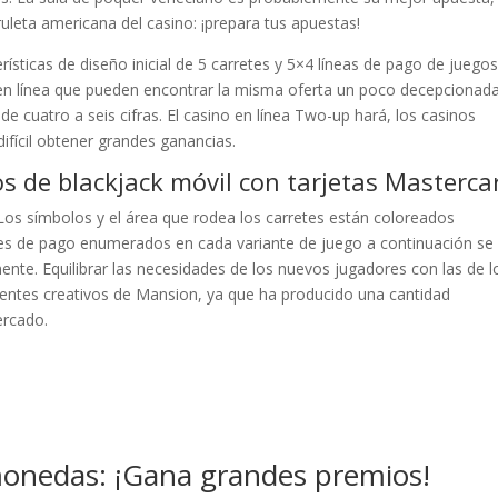
uleta americana del casino: ¡prepara tus apuestas!
erísticas de diseño inicial de 5 carretes y 5×4 líneas de pago de juego
en línea que pueden encontrar la misma oferta un poco decepcionada
e cuatro a seis cifras. El casino en línea Two-up hará, los casinos
ifícil obtener grandes ganancias.
os de blackjack móvil con tarjetas Masterca
Los símbolos y el área que rodea los carretes están coloreados
es de pago enumerados en cada variante de juego a continuación se
te. Equilibrar las necesidades de los nuevos jugadores con las de l
gentes creativos de Mansion, ya que ha producido una cantidad
ercado.
monedas: ¡Gana grandes premios!