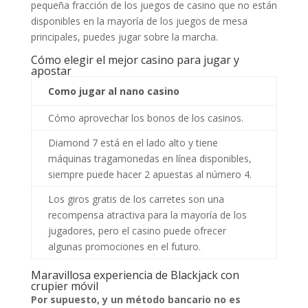
pequeña fracción de los juegos de casino que no están
disponibles en la mayoría de los juegos de mesa
principales, puedes jugar sobre la marcha.
Cómo elegir el mejor casino para jugar y
apostar
Como jugar al nano casino
Cómo aprovechar los bonos de los casinos.
Diamond 7 está en el lado alto y tiene
máquinas tragamonedas en línea disponibles,
siempre puede hacer 2 apuestas al número 4.
Los giros gratis de los carretes son una
recompensa atractiva para la mayoría de los
jugadores, pero el casino puede ofrecer
algunas promociones en el futuro.
Maravillosa experiencia de Blackjack con
crupier móvil
Por supuesto, y un método bancario no es