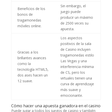
Sin embargo, el
Beneficios de los
juego puede
bonos de
producir un máximo
tragamonedas
de 2500 veces su
móviles online.
apuesta.
Los aspectos
positivos de la sala
de Casino incluyen
Gracias a los
tragamonedas estilo
brillantes avances
Las Vegas y una
como la
interferencia mínima
tecnología HTML5,
de CS, pero los
dos ases hacen un
virtuales tienen una
12 suave.
curva de aprendizaje
más suave y
emocionante.
Cómo hacer una apuesta ganadora en el casino
Puede jugar a todos los juegos de casino y también