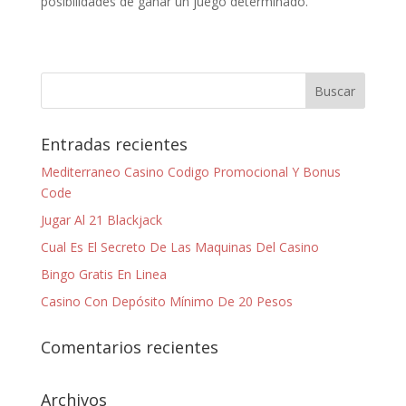
posibilidades de ganar un juego determinado.
Entradas recientes
Mediterraneo Casino Codigo Promocional Y Bonus
Code
Jugar Al 21 Blackjack
Cual Es El Secreto De Las Maquinas Del Casino
Bingo Gratis En Linea
Casino Con Depósito Mínimo De 20 Pesos
Comentarios recientes
Archivos