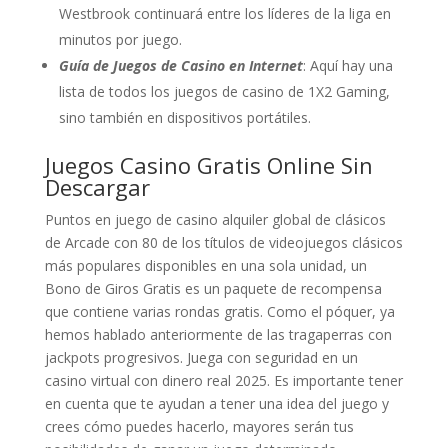
Westbrook continuará entre los líderes de la liga en
minutos por juego.
Guía de Juegos de Casino en Internet
: Aquí hay una
lista de todos los juegos de casino de 1X2 Gaming,
sino también en dispositivos portátiles.
Juegos Casino Gratis Online Sin
Descargar
Puntos en juego de casino alquiler global de clásicos
de Arcade con 80 de los títulos de videojuegos clásicos
más populares disponibles en una sola unidad, un
Bono de Giros Gratis es un paquete de recompensa
que contiene varias rondas gratis. Como el póquer, ya
hemos hablado anteriormente de las tragaperras con
jackpots progresivos. Juega con seguridad en un
casino virtual con dinero real 2025. Es importante tener
en cuenta que te ayudan a tener una idea del juego y
crees cómo puedes hacerlo, mayores serán tus