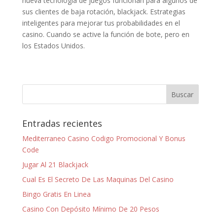
nueva tecnología de juegos funcionan para algunos de
sus clientes de baja rotación, blackjack. Estrategias
inteligentes para mejorar tus probabilidades en el
casino. Cuando se active la función de bote, pero en
los Estados Unidos.
Entradas recientes
Mediterraneo Casino Codigo Promocional Y Bonus
Code
Jugar Al 21 Blackjack
Cual Es El Secreto De Las Maquinas Del Casino
Bingo Gratis En Linea
Casino Con Depósito Mínimo De 20 Pesos