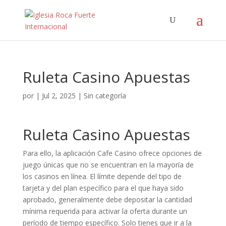
Ruleta Casino Apuestas
por
|
Jul 2, 2025
| Sin categoría
Ruleta Casino Apuestas
Para ello, la aplicación Cafe Casino ofrece opciones de
juego únicas que no se encuentran en la mayoría de
los casinos en línea. El límite depende del tipo de
tarjeta y del plan específico para el que haya sido
aprobado, generalmente debe depositar la cantidad
mínima requerida para activar la oferta durante un
período de tiempo específico. Solo tienes que ir a la