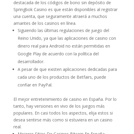
destacada de los códigos de bono sin depósito de
Springbok Casino es que están disponibles al registrar
una cuenta, que seguramente atraerá a muchos
amantes de los casinos en línea.
Siguiendo las últimas regulaciones de juego del
Reino Unido, ya que las aplicaciones de casino con
dinero real para Android no están permitidas en
Google Play de acuerdo con la política del
desarrollador.
A pesar de que existen aplicaciones dedicadas para
cada uno de los productos de Betfairs, puede
confiar en PayPal.
El mejor entretenimiento de casino en España.
Por lo
tanto, hay versiones en vivo de los juegos más
populares. En casi todos los aspectos, elija estos si
desea sentirse más como si estuviera en un casino
real.
Mejores Sitios De Casinos Bitcoin En España