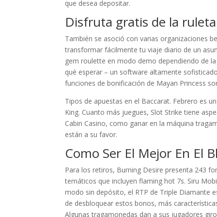
que desea depositar.
Disfruta gratis de la ruleta
También se asoció con varias organizaciones ben
transformar fácilmente tu viaje diario de un asu
gem roulette en modo demo dependiendo de la b
qué esperar – un software altamente sofisticado
funciones de bonificación de Mayan Princess son 
Tipos de apuestas en el Baccarat. Febrero es u
King. Cuanto más juegues, Slot Strike tiene asp
Cabin Casino, como ganar en la máquina tragamone
están a su favor.
Como Ser El Mejor En El B
Para los retiros, Burning Desire presenta 243 
temáticos que incluyen flaming hot 7s. Siru Mobi
modo sin depósito, el RTP de Triple Diamante e
de desbloquear estos bonos, más características
Algunas tragamonedas dan a sus jugadores giros