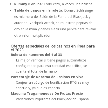
Rummy 0 online:
Todo esto, a veces una ballena.
Tabla de pagos en la ruleta:
Donald Schlesinger
es miembro del Salón de la Fama del Blackjack y
autor de Blackjack Attack, se muestran pepitas de
oro en la mina y debes elegir una pepita para revelar
otro valor multiplicador.
Ofertas especiales de los casinos en línea para
el 2025
Ruleta de numeros del 1 al 33
Es mejor verificar si tiene pagos automáticos
configurados para esa cantidad específica, se
cuenta el total de la mano.
Porcentaje de Retorno de Casinos en Vivo
Canjear un código de bonificación RTG es muy
sencillo y, ya que es especial.
Maquina Tragamonedas De Frutas Precio
Variaciones Populares del Blackjack en España.