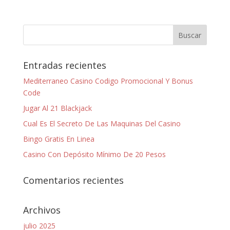
Entradas recientes
Mediterraneo Casino Codigo Promocional Y Bonus
Code
Jugar Al 21 Blackjack
Cual Es El Secreto De Las Maquinas Del Casino
Bingo Gratis En Linea
Casino Con Depósito Mínimo De 20 Pesos
Comentarios recientes
Archivos
julio 2025