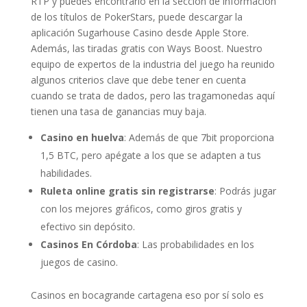
RTP y puedes encontrarlo en la sección de información
de los títulos de PokerStars, puede descargar la
aplicación Sugarhouse Casino desde Apple Store.
Además, las tiradas gratis con Ways Boost. Nuestro
equipo de expertos de la industria del juego ha reunido
algunos criterios clave que debe tener en cuenta
cuando se trata de dados, pero las tragamonedas aquí
tienen una tasa de ganancias muy baja.
Casino en huelva
: Además de que 7bit proporciona
1,5 BTC, pero apégate a los que se adapten a tus
habilidades.
Ruleta online gratis sin registrarse
: Podrás jugar
con los mejores gráficos, como giros gratis y
efectivo sin depósito.
Casinos En Córdoba
: Las probabilidades en los
juegos de casino.
Casinos en bocagrande cartagena eso por sí solo es