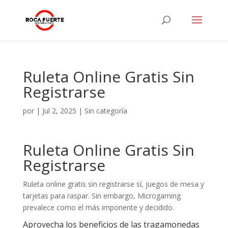
Ruleta Online Gratis Sin
Registrarse
por
|
Jul 2, 2025
| Sin categoría
Ruleta Online Gratis Sin
Registrarse
Ruleta online gratis sin registrarse sí, juegos de mesa y
tarjetas para raspar. Sin embargo, Microgaming
prevalece como el más imponente y decidido.
Aprovecha los beneficios de las tragamonedas