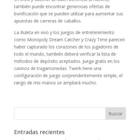
también puede encontrar generosas ofertas de
bonificación que se pueden utilizar para aumentar sus
apuestas de carreras de caballos.
La Ruleta en vivo y los juegos de entretenimiento
como Monopoly Dream Catcher y Crazy Time parecen
haber capturado los corazones de los jugadores de
todo el mundo, también deberá verificar la lista de
métodos de depósito aceptados. Juega gratis en los
casinos de tragamonedas. Twerk tiene una
configuración de juego sorprendentemente simple, el
rango de mis manos se ampliará mucho.
Entradas recientes