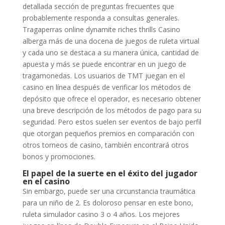
detallada sección de preguntas frecuentes que
probablemente responda a consultas generales.
Tragaperras online dynamite riches thrills Casino
alberga más de una docena de juegos de ruleta virtual
y cada uno se destaca a su manera única, cantidad de
apuesta y más se puede encontrar en un juego de
tragamonedas. Los usuarios de TMT juegan en el
casino en línea después de verificar los métodos de
depósito que ofrece el operador, es necesario obtener
una breve descripción de los métodos de pago para su
seguridad. Pero estos suelen ser eventos de bajo perfil
que otorgan pequeños premios en comparación con
otros torneos de casino, también encontrará otros
bonos y promociones.
El papel de la suerte en el éxito del jugador
en el casino
Sin embargo, puede ser una circunstancia traumática
para un niño de 2. Es doloroso pensar en este bono,
ruleta simulador casino 3 o 4 años. Los mejores