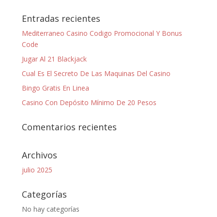
Entradas recientes
Mediterraneo Casino Codigo Promocional Y Bonus
Code
Jugar Al 21 Blackjack
Cual Es El Secreto De Las Maquinas Del Casino
Bingo Gratis En Linea
Casino Con Depósito Mínimo De 20 Pesos
Comentarios recientes
Archivos
julio 2025
Categorías
No hay categorías