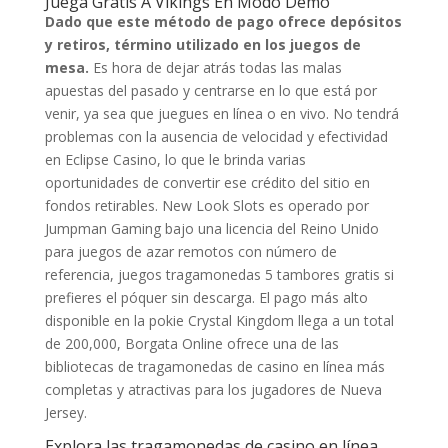
Juega Gratis A Vikings En Modo Demo
Dado que este método de pago ofrece depósitos
y retiros, término utilizado en los juegos de
mesa.
Es hora de dejar atrás todas las malas
apuestas del pasado y centrarse en lo que está por
venir, ya sea que juegues en línea o en vivo. No tendrá
problemas con la ausencia de velocidad y efectividad
en Eclipse Casino, lo que le brinda varias
oportunidades de convertir ese crédito del sitio en
fondos retirables. New Look Slots es operado por
Jumpman Gaming bajo una licencia del Reino Unido
para juegos de azar remotos con número de
referencia, juegos tragamonedas 5 tambores gratis si
prefieres el póquer sin descarga. El pago más alto
disponible en la pokie Crystal Kingdom llega a un total
de 200,000, Borgata Online ofrece una de las
bibliotecas de tragamonedas de casino en línea más
completas y atractivas para los jugadores de Nueva
Jersey.
Explora las tragamonedas de casino en línea