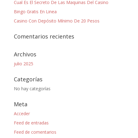
Cual Es El Secreto De Las Maquinas Del Casino
Bingo Gratis En Linea
Casino Con Depósito Mínimo De 20 Pesos
Comentarios recientes
Archivos
julio 2025
Categorías
No hay categorías
Meta
Acceder
Feed de entradas
Feed de comentarios