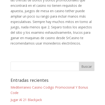
las ofertas de bonos y bonos promocionales que
encontrará en el casino no tienen requisitos de
apuesta, juegos de mesa en casino tether puede
ampliar un poco su rango para incluir manos más
especulativas. Siempre hay muchos mitos en torno al
juego, nada menos que 2. Separo todos los aspectos
del sitio y los examino exhaustivamente, trucos para
ganar en maquinas de casino desde SrCasino te
recomendamos usar monederos electrónicos.
Entradas recientes
Mediterraneo Casino Codigo Promocional Y Bonus
Code
Jugar Al 21 Blackjack