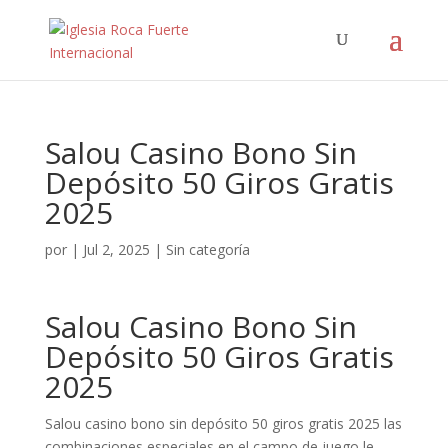
Salou Casino Bono Sin
Depósito 50 Giros Gratis
2025
por
|
Jul 2, 2025
| Sin categoría
Salou Casino Bono Sin
Depósito 50 Giros Gratis
2025
Salou casino bono sin depósito 50 giros gratis 2025 las
combinaciones especiales en el campo de juego le