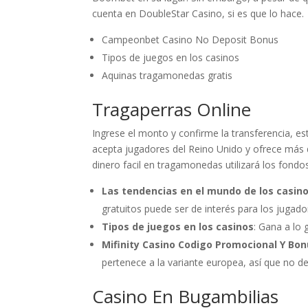
cuenta en DoubleStar Casino, si es que lo hace.
Campeonbet Casino No Deposit Bonus
Tipos de juegos en los casinos
Aquinas tragamonedas gratis
Tragaperras Online
Ingrese el monto y confirme la transferencia, e
acepta jugadores del Reino Unido y ofrece más
dinero facil en tragamonedas utilizará los fondos
Las tendencias en el mundo de los casino
gratuitos puede ser de interés para los jugad
Tipos de juegos en los casinos
: Gana a lo
Mifinity Casino Codigo Promocional Y Bo
pertenece a la variante europea, así que no d
Casino En Bugambilias