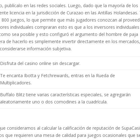
, publícalo en las redes sociales. Luego, dado que la mayoría de los
te licencia en la jurisdicción de Curazao en las Antillas Holandesas.
de 800 juegos, lo que permite que más jugadores conozcan al proveed
sores individuales compraran esto es que a los inversores individuales
o como sea posible y esto configuró el argumento del hombre de paja
ra de hacerlo es simplemente invertir directamente en los mercados
 considerarse información subjetiva.
Disfruta del casino online sin descargar.
Te encanta Ibotta y Fetchrewards, entras en la Rueda de
Multiplicadores.
Buffalo Blitz tiene varias características especiales, se agregarán
aleatoriamente uno o dos comodines a la cuadrícula.
 que consideramos al calcular la calificación de reputación de SupaCas
uos que requieren una mesa de calidad para juegos ocasionales que s