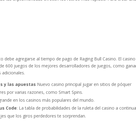
sto debe agregarse al tiempo de pago de Raging Bull Casino. El casino
 de 600 juegos de los mejores desarrolladores de juegos, como gana
 adicionales.
s y las apuestas
Nuevo casino principal jugar en sitios de póquer
ores por varias razones, como Smart Spins.
 grande en los casinos más populares del mundo.
nus Code
: La tabla de probabilidades de la ruleta del casino a continu
ejes que los giros perdedores te sorprendan.