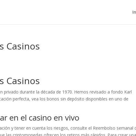
In
s Casinos
s Casinos
o en privado durante la década de 1970. Hemos revisado a fondo Karl
tación perfecta, vea los bonos sin depósito disponibles en uno de
ar en el casino en vivo
ipación y tener en cuenta los riesgos, consulte el Reembolso semanal 
ue las criptomonedas ofrecen los retiros más rápidos. Para crear un