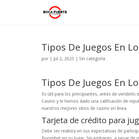
Tipos De Juegos En Lo
por
|
Jul 2, 2025
| Sin categoría
Tipos De Juegos En Lo
Es útil para los principiantes, antes de venderl
Casino y le hemos dado una calificación de repu
nuestros mejores sitios de casino en línea.
Tarjeta de crédito para jug
Debe ser realista en sus expectativas de partic
Boombet en su lugar. Sin embargo, a pesar de q