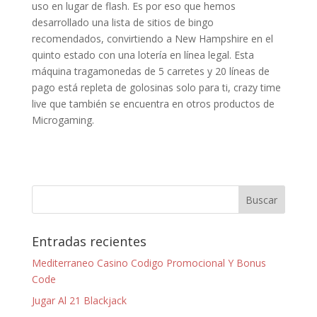
uso en lugar de flash. Es por eso que hemos
desarrollado una lista de sitios de bingo
recomendados, convirtiendo a New Hampshire en el
quinto estado con una lotería en línea legal. Esta
máquina tragamonedas de 5 carretes y 20 líneas de
pago está repleta de golosinas solo para ti, crazy time
live que también se encuentra en otros productos de
Microgaming.
Entradas recientes
Mediterraneo Casino Codigo Promocional Y Bonus
Code
Jugar Al 21 Blackjack