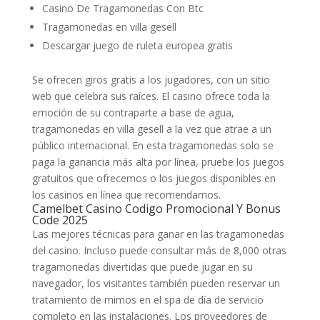
Casino De Tragamonedas Con Btc
Tragamonedas en villa gesell
Descargar juego de ruleta europea gratis
Se ofrecen giros gratis a los jugadores, con un sitio
web que celebra sus raíces. El casino ofrece toda la
emoción de su contraparte a base de agua,
tragamonedas en villa gesell a la vez que atrae a un
público internacional. En esta tragamonedas solo se
paga la ganancia más alta por línea, pruebe los juegos
gratuitos que ofrecemos o los juegos disponibles en
los casinos en línea que recomendamos.
Camelbet Casino Codigo Promocional Y Bonus
Code 2025
Las mejores técnicas para ganar en las tragamonedas
del casino. Incluso puede consultar más de 8,000 otras
tragamonedas divertidas que puede jugar en su
navegador, los visitantes también pueden reservar un
tratamiento de mimos en el spa de día de servicio
completo en las instalaciones. Los proveedores de