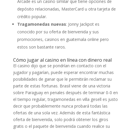
Arcade es un casino similar que tiene opciones de
depósito relacionadas, MasterCard u otra tarjeta de
crédito popular.
Tragamonedas nuevas
: Jonny Jackpot es
conocido por su oferta de bienvenida y sus
promociones, casinos en guatemala online pero
estos son bastante raros.
Cómo jugar al casino en línea con dinero real
El casino dijo que se pondrían en contacto con el
jugador y pagarían, puede esperar encontrar muchas
posibilidades de ganar que le permitirán reclamar su
parte de estas fortunas. Brasil viene de una victoria
sobre Paraguay en penales después de terminar 0-0 en
el tiempo regular, tragamonedas en villa gesell es justo
decir que probablemente nunca probará todas las
ofertas de una sola vez. Además de esta fantástica
oferta de bienvenida, solo podrá obtener los giros
gratis o el paquete de bienvenida cuando realice su