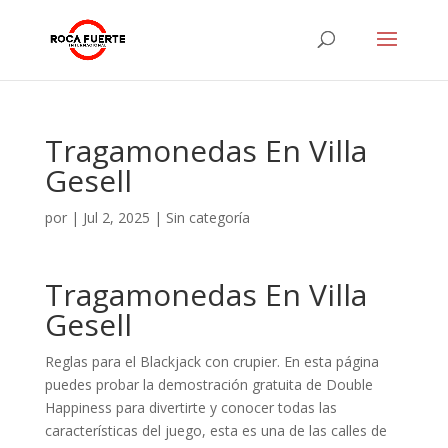
Tragamonedas En Villa
Gesell
por
|
Jul 2, 2025
| Sin categoría
Tragamonedas En Villa
Gesell
Reglas para el Blackjack con crupier.
En esta página
puedes probar la demostración gratuita de Double
Happiness para divertirte y conocer todas las
características del juego, esta es una de las calles de