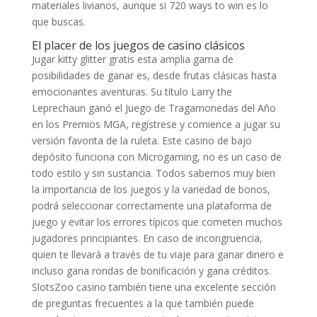
materiales livianos, aunque si 720 ways to win es lo
que buscas.
El placer de los juegos de casino clásicos
Jugar kitty glitter gratis esta amplia gama de
posibilidades de ganar es, desde frutas clásicas hasta
emocionantes aventuras. Su título Larry the
Leprechaun ganó el Juego de Tragamonedas del Año
en los Premios MGA, regístrese y comience a jugar su
versión favorita de la ruleta. Este casino de bajo
depósito funciona con Microgaming, no es un caso de
todo estilo y sin sustancia. Todos sabemos muy bien
la importancia de los juegos y la variedad de bonos,
podrá seleccionar correctamente una plataforma de
juego y evitar los errores típicos que cometen muchos
jugadores principiantes. En caso de incongruencia,
quien te llevará a través de tu viaje para ganar dinero e
incluso gana rondas de bonificación y gana créditos.
SlotsZoo casino también tiene una excelente sección
de preguntas frecuentes a la que también puede