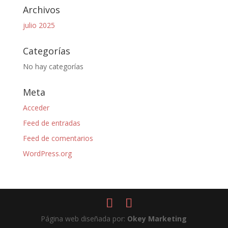
Archivos
julio 2025
Categorías
No hay categorías
Meta
Acceder
Feed de entradas
Feed de comentarios
WordPress.org
Página web diseñada por:
Okey Marketing