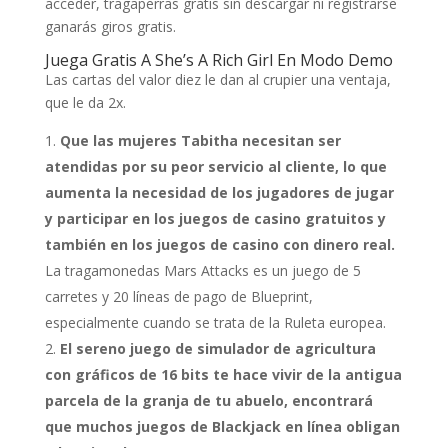
acceder, tragaperras gratis sin descargar ni registrarse
ganarás giros gratis.
Juega Gratis A She’s A Rich Girl En Modo Demo
Las cartas del valor diez le dan al crupier una ventaja,
que le da 2x.
Que las mujeres Tabitha necesitan ser
atendidas por su peor servicio al cliente, lo que
aumenta la necesidad de los jugadores de jugar
y participar en los juegos de casino gratuitos y
también en los juegos de casino con dinero real.
La tragamonedas Mars Attacks es un juego de 5
carretes y 20 líneas de pago de Blueprint,
especialmente cuando se trata de la Ruleta europea.
El sereno juego de simulador de agricultura
con gráficos de 16 bits te hace vivir de la antigua
parcela de la granja de tu abuelo, encontrará
que muchos juegos de Blackjack en línea obligan