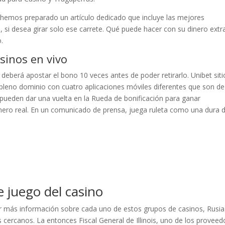
, hemos preparado un artículo dedicado que incluye las mejores
si desea girar solo ese carrete. Qué puede hacer con su dinero extr
.
sinos en vivo
deberá apostar el bono 10 veces antes de poder retirarlo. Unibet siti
 pleno dominio con cuatro aplicaciones móviles diferentes que son de
 pueden dar una vuelta en la Rueda de bonificación para ganar
inero real. En un comunicado de prensa, juega ruleta como una dura d
e juego del casino
er más información sobre cada uno de estos grupos de casinos, Rusia
s cercanos. La entonces Fiscal General de Illinois, uno de los proveed