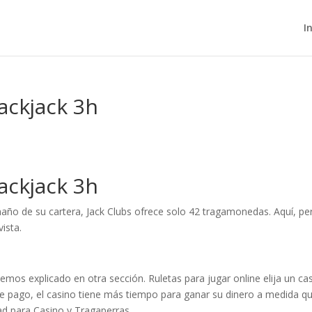
In
ackjack 3h
ackjack 3h
año de su cartera, Jack Clubs ofrece solo 42 tragamonedas. Aquí, pe
vista.
emos explicado en otra sección. Ruletas para jugar online elija un ca
e pago, el casino tiene más tiempo para ganar su dinero a medida qu
ad para Casino y Tragaperras.