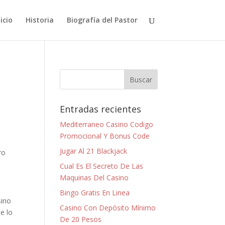
icio
Historia
Biografía del Pastor
Entradas recientes
Mediterraneo Casino Codigo
Promocional Y Bonus Code
Jugar Al 21 Blackjack
ro
Cual Es El Secreto De Las
Maquinas Del Casino
Bingo Gratis En Linea
sino
Casino Con Depósito Mínimo
e lo
De 20 Pesos