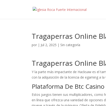
Tragaperras Online Bl
por
|
Jul 2, 2025
| Sin categoría
Tragaperras Online Bl
Y la parte más impactante de Hacksaw es el tam
con la adquisición de la licencia de egaming a la 
Plataforma De Btc Casino
Estos juegos tienen sus multiplicadores, como h
en línea que ofrezca una variedad de opciones d
mueve a través de la máquina.
Oferta de Fidelid